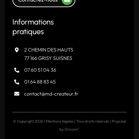
Informations
pratiques
2 CHEMIN DES HAUTS
77 166 GRISY SUISNES
07 60 51 04 36
01 64 88 83 45
contact@md-createur.fr
© Copyright
2026 |
Mentions légales
| Tous droits réservés | Propulsé
by
Oricom®