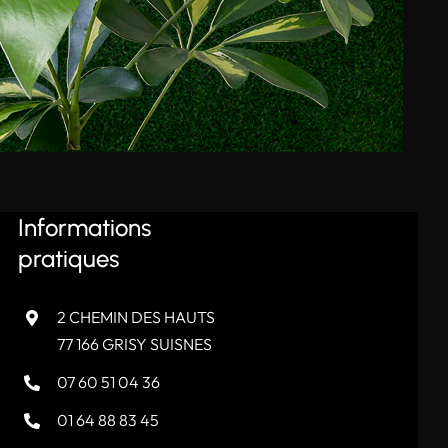
Informations
pratiques
2 CHEMIN DES HAUTS
77 166 GRISY SUISNES
07 60 51 04 36
01 64 88 83 45