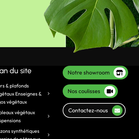
lan du site
Notre showroom
rs & plafonds
Nos coulisses
gétaux Enseignes &
gos végétaux
Contactez-nous
bleaux végétaux
spensions
zons synthétiques